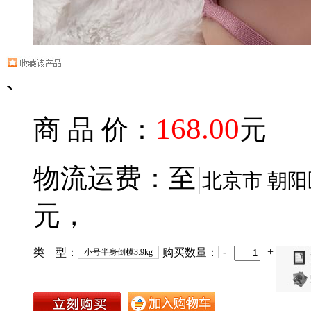
`
168.00
商 品 价：
元
物流运费：至
北京市 朝阳
元，
-
+
类 型：
购买数量：
小号半身倒模3.9kg