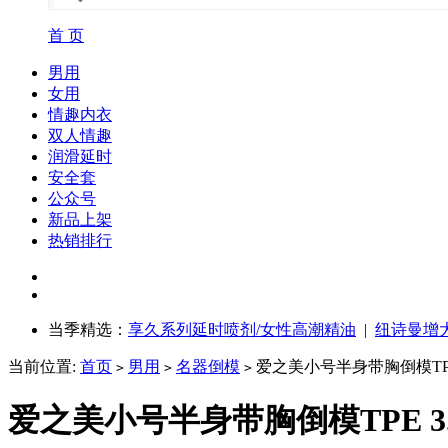
首 页
男用
女用
情趣内衣
双人情趣
润滑延时
安全套
公众号
新品上架
热销排行
当季精选：
享久系列延时喷剂/女性高潮精油
|
纽诗曼增
当前位置:
首页
男用
名器倒模
爱之美小号半身带胸倒模TPE 
>
>
>
爱之美小号半身带胸倒模TPE 3.