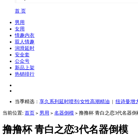
首 页
男用
女用
情趣内衣
双人情趣
润滑延时
安全套
公众号
新品上架
热销排行
当季精选：
享久系列延时喷剂/女性高潮精油
|
纽诗曼增
当前位置:
首页
男用
名器倒模
撸撸杯 青白之恋3代名器倒
>
>
>
撸撸杯 青白之恋3代名器倒模