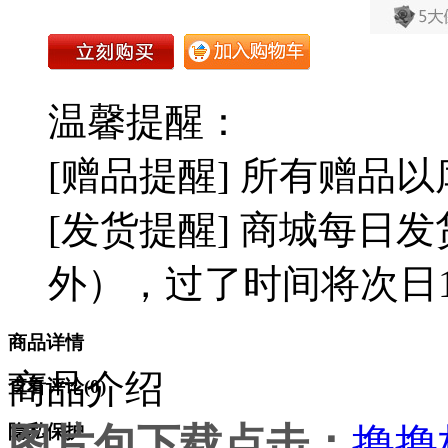
温馨提醒：
[赠品提醒] 所有赠品
[发货提醒] 商城每日发
外），过了时间将次日1
商品详情
商品介绍
查看评论(
0
)
图片包下载点击：
撸撸
隐私保护