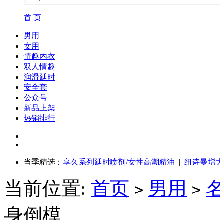
首 页
男用
女用
情趣内衣
双人情趣
润滑延时
安全套
公众号
新品上架
热销排行
当季精选：
享久系列延时喷剂/女性高潮精油
|
纽诗曼增
当前位置:
首页
男用
>
>
身倒模