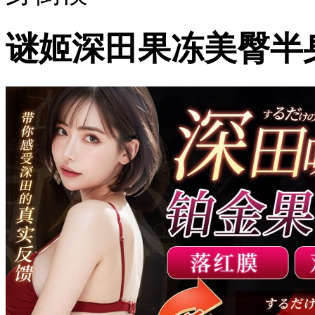
谜姬深田果冻美臀半