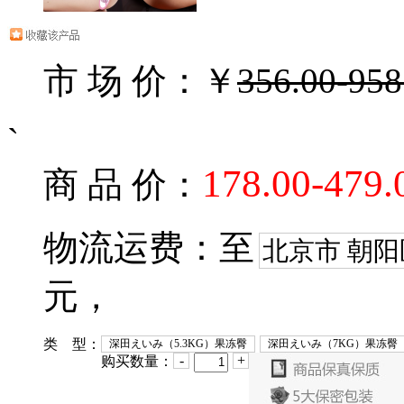
市 场 价：￥
356.00-958
`
178.00-479.
商 品 价：
物流运费：至
北京市 朝阳
元，
类 型：
深田えいみ（5.3KG）果冻臀
深田えいみ（7KG）果冻臀
-
+
购买数量：