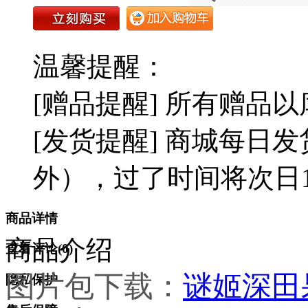
温馨提醒：
[赠品提醒] 所有赠品
[发货提醒] 商城每日发
外），过了时间将次日1
商品详情
商品介绍
查看评论(
0
)
图片包下载：
谜姬深田
隐私保护