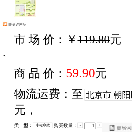
市 场 价：￥
119.80
元
`
59.90
商 品 价：
元
物流运费：至
北京市 朝阳
元，
-
+
类 型：
购买数量：
小程序款