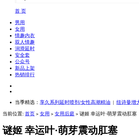
首 页
男用
女用
情趣内衣
双人情趣
润滑延时
安全套
公众号
新品上架
热销排行
当季精选：
享久系列延时喷剂/女性高潮精油
|
纽诗曼增
当前位置:
首页
女用
女用后庭
谜姬 幸运叶·萌芽震动肛塞
>
>
>
谜姬 幸运叶·萌芽震动肛塞