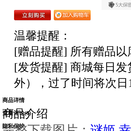
温馨提醒：
[赠品提醒] 所有赠品
[发货提醒] 商城每日发
外），过了时间将次日1
商品详情
商品介绍
查看评论(
0
)
完整下载图片：
谜姬 
隐私保护