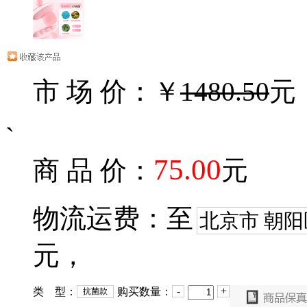
市 场 价：￥
1480.50
元
`
75.00
商 品 价：
元
物流运费：至
北京市 朝阳
元，
-
+
类 型：
购买数量：
抗菌款