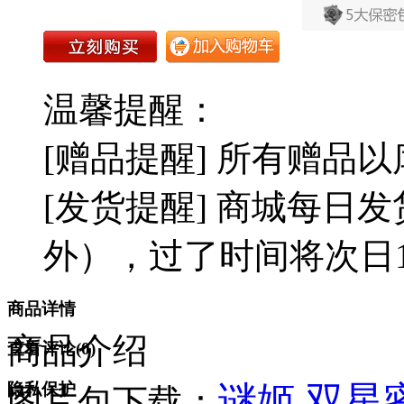
温馨提醒：
[赠品提醒] 所有赠品
[发货提醒] 商城每日发
外），过了时间将次日1
商品详情
商品介绍
查看评论(
0
)
谜姬 双星
隐私保护
图片包下载：