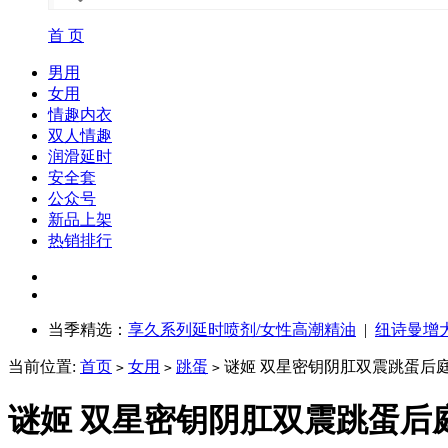
首 页
男用
女用
情趣内衣
双人情趣
润滑延时
安全套
公众号
新品上架
热销排行
当季精选：
享久系列延时喷剂/女性高潮精油
|
纽诗曼增
当前位置:
首页
女用
跳蛋
谜姬 双星密钥阴肛双震跳蛋后
>
>
>
谜姬 双星密钥阴肛双震跳蛋后