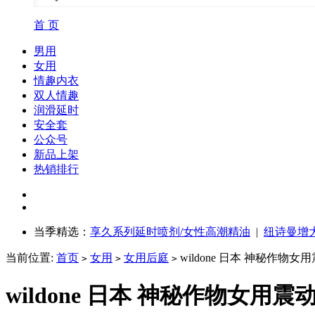
首 页
男用
女用
情趣内衣
双人情趣
润滑延时
安全套
公众号
新品上架
热销排行
当季精选：
享久系列延时喷剂/女性高潮精油
|
纽诗曼增
当前位置:
首页
女用
女用后庭
wildone 日本 神秘作物女
>
>
>
wildone 日本 神秘作物女用震