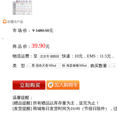
市 场 价：￥
1480.50
元
`
39.90
商 品 价：
元
物流运费：至
快递：
10
元，EMS：
11.5
元，
北京市 朝阳区
-
类 型：
购买数量：
墨·国色天香300ml
粉·海棠春睡300ml
温馨提醒：
[赠品提醒] 所有赠品以库存量为主，送完为止！
[发货提醒] 商城每日发货时间为16:00（节假日除外），