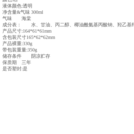
液体颜色:透明
净含量&气味
300ml
气味
海棠
成分表：
水、甘油、丙二醇、椰油酰氨基丙酸钠、羟乙基纤
产品尺寸:164*61*61mm
含包装尺寸165*62*62mm
产品裸重:330g
带包装重量:350g
储存条件
阴凉贮存
保质期
三年
是否塑封:是