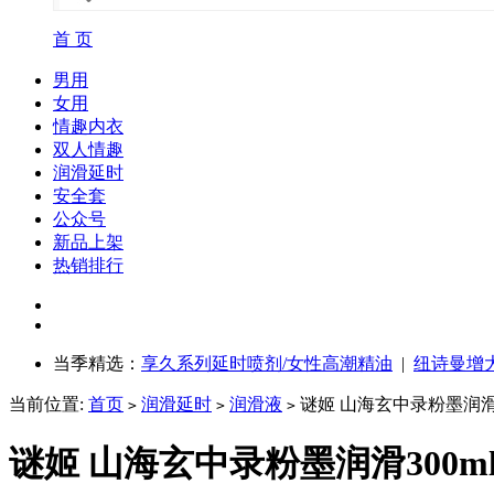
首 页
男用
女用
情趣内衣
双人情趣
润滑延时
安全套
公众号
新品上架
热销排行
当季精选：
享久系列延时喷剂/女性高潮精油
|
纽诗曼增
当前位置:
首页
润滑延时
润滑液
谜姬 山海玄中录粉墨润滑3
>
>
>
谜姬 山海玄中录粉墨润滑300m