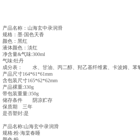
产品名称：山海玄中录润滑
规格：墨·国色天香
颜色：黑红
液体颜色：淡红
净含量&气味:300ml
气味:牡丹
成分表：
水、甘油、丙二醇、羟乙基纤维素、卡波姆、苯氧
产品尺寸164*61*61mm
含包装尺寸165*62*62mm
产品裸重:330g
带包装重量:350g
储存条件
阴凉贮存
保质期
三年
是否塑封:是
产品名称:山海玄中录润滑
规格:粉·海棠春睡
颜色:粉