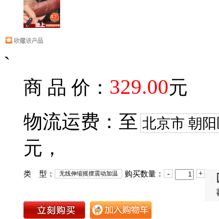
`
329.00
商 品 价：
元
物流运费：至
北京市 朝阳
元，
-
+
类 型：
购买数量：
无线伸缩摇摆震动加温