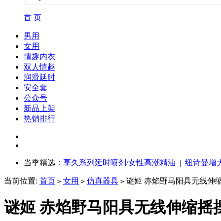
首 页
男用
女用
情趣内衣
双人情趣
润滑延时
安全套
公众号
新品上架
热销排行
当季精选：
享久系列延时喷剂/女性高潮精油
|
纽诗曼增
当前位置:
首页
女用
仿真器具
谜姬 赤焰野马阳具无线伸
>
>
>
谜姬 赤焰野马阳具无线伸缩摇