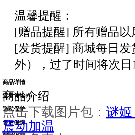
温馨提醒：
[赠品提醒] 所有赠品
[发货提醒] 商城每日发
外），过了时间将次日1
商品详情
商品介绍
查看评论(
0
)
点击下载图片包：
谜姬
隐私保护
震动加温
售后保障