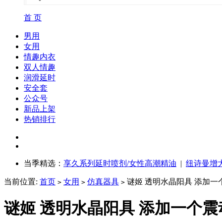
首 页
男用
女用
情趣内衣
双人情趣
润滑延时
安全套
公众号
新品上架
热销排行
当季精选：
享久系列延时喷剂/女性高潮精油
|
纽诗曼增
当前位置:
首页
女用
仿真器具
谜姬 透明水晶阳具 添加一个震
>
>
>
谜姬 透明水晶阳具 添加一个震动款