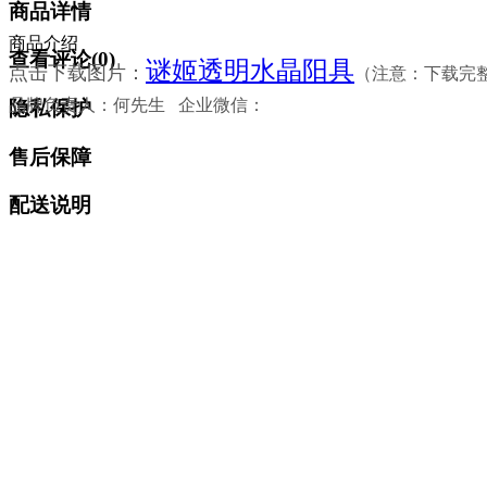
商品详情
商品介绍
查看评论(
0
)
谜姬透明水晶阳具
点击下载图片：
（注意：下载完整
品牌负责人：何先生 企业微信：
隐私保护
售后保障
配送说明