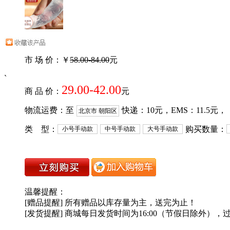
市 场 价：￥
58.00-84.00
元
`
29.00-42.00
商 品 价：
元
物流运费：至
快递：
10
元，EMS：
11.5
元，
北京市 朝阳区
类 型：
购买数量：
小号手动款
中号手动款
大号手动款
温馨提醒：
[赠品提醒] 所有赠品以库存量为主，送完为止！
[发货提醒] 商城每日发货时间为16:00（节假日除外），