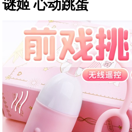
谜姬 心动跳蛋