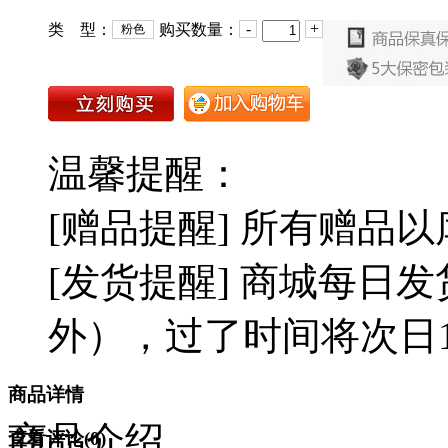
-
+
类 型：
购买数量：
粉色
温馨提醒：
[赠品提醒] 所有赠品
[发货提醒] 商城每日发
外），过了时间将次日1
商品详情
商品介绍
查看评论(
0
)