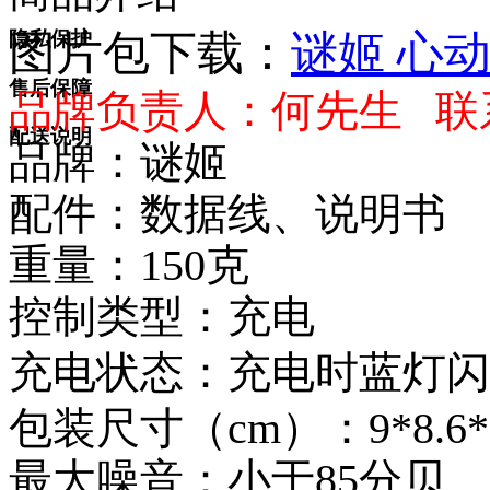
图片包下载：
谜姬 心
隐私保护
售后保障
品牌负责人：何先生 联系qq
配送说明
品牌：谜姬
配件：数据线
、说明书
重量：150克
控制类型：充电
充电状态：充电时蓝灯闪
包装尺寸（cm）：9*8.6*
最大噪音：小于85分贝