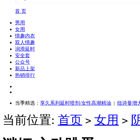
首 页
男用
女用
情趣内衣
双人情趣
润滑延时
安全套
公众号
新品上架
热销排行
当季精选：
享久系列延时喷剂/女性高潮精油
|
纽诗曼增
当前位置:
首页
女用
>
>