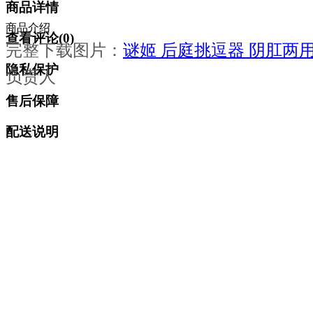
商品详情
商品介绍
查看评论(
0
)
完整下载图片：
谜姬 后庭挑逗器 阴肛两
隐私保护
负责人
售后保障
配送说明