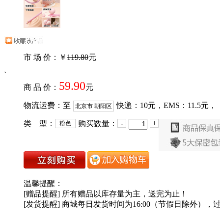
市 场 价：￥
119.80
元
`
59.90
商 品 价：
元
物流运费：至
快递：
10
元，EMS：
11.5
元，
北京市 朝阳区
-
+
类 型：
购买数量：
粉色
温馨提醒：
[赠品提醒] 所有赠品以库存量为主，送完为止！
[发货提醒] 商城每日发货时间为16:00（节假日除外），