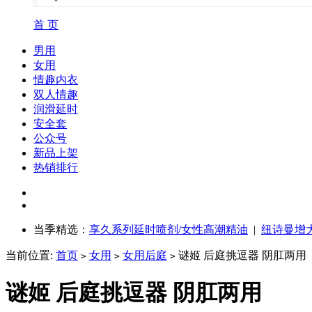
首 页
男用
女用
情趣内衣
双人情趣
润滑延时
安全套
公众号
新品上架
热销排行
当季精选：
享久系列延时喷剂/女性高潮精油
|
纽诗曼增
当前位置:
首页
女用
女用后庭
谜姬 后庭挑逗器 阴肛两用
>
>
>
谜姬 后庭挑逗器 阴肛两用