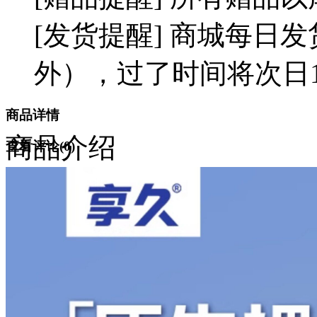
[发货提醒] 商城每日发
外），过了时间将次日1
商品详情
商品介绍
查看评论(
0
)
隐私保护
售后保障
配送说明