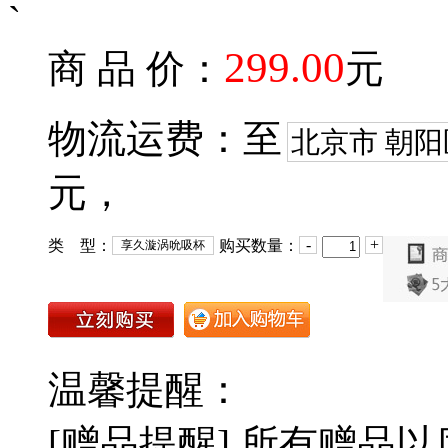
`
299.00
商 品 价：
元
物流运费：至
北京市 朝阳
元，
-
+
类 型：
购买数量：
享久漩涡吮吸杯
温馨提醒：
[赠品提醒] 所有赠品