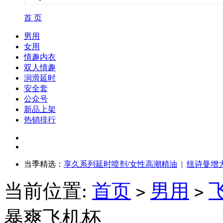
首 页
男用
女用
情趣内衣
双人情趣
润滑延时
安全套
公众号
新品上架
热销排行
当季精选：
享久系列延时喷剂/女性高潮精油
|
纽诗曼增
当前位置:
首页
男用
>
>
暴爽飞机杯