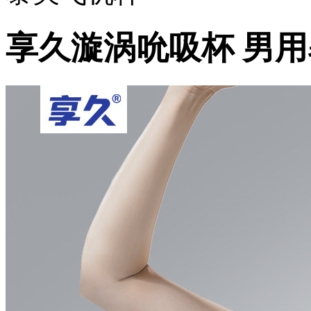
享久漩涡吮吸杯 男