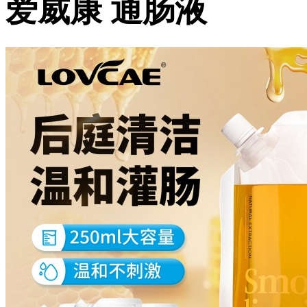
爱威康 通肠液