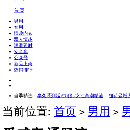
首 页
男用
女用
情趣内衣
双人情趣
润滑延时
安全套
公众号
新品上架
热销排行
当季精选：
享久系列延时喷剂/女性高潮精油
|
纽诗曼增
当前位置:
首页
男用
>
>