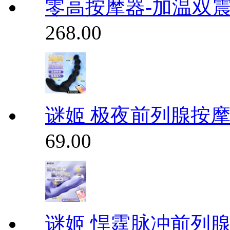
零高按摩器-加温双震
268.00
谜姬 极夜前列腺按
69.00
谜姬 悍霆脉冲前列