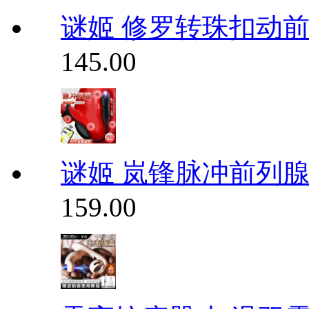
谜姬 修罗转珠扣动
145.00
谜姬 岚锋脉冲前列
159.00