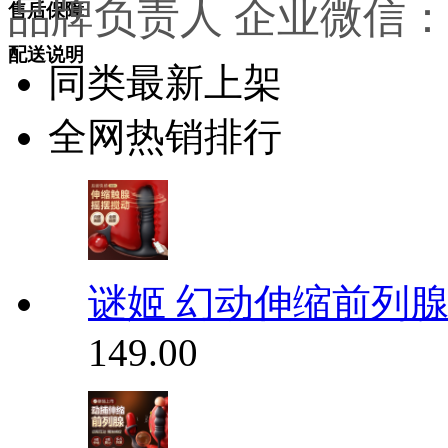
品牌负责人 企业微信
售后保障
配送说明
同类最新上架
全网热销排行
谜姬 幻动伸缩前列腺
149.00